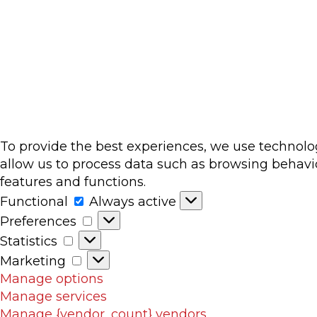
To provide the best experiences, we use technolog
allow us to process data such as browsing behavio
features and functions.
Functional
Functional
Always active
Preferences
Preferences
Statistics
Statistics
Marketing
Marketing
Manage options
Manage services
Manage {vendor_count} vendors