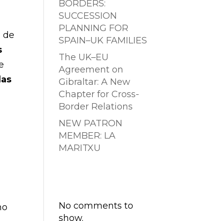
BORDERS:
SUCCESSION
PLANNING FOR
s de
SPAIN–UK FAMILIES
s
The UK–EU
e
Agreement on
las
Gibraltar: A New
Chapter for Cross-
Border Relations
NEW PATRON
MEMBER: LA
MARITXU
Comentarios
recientes
No comments to
no
show.