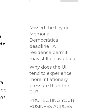
Entradas
recientes
Missed the Ley de
Memoria
e
Democrática
 de
deadline? A
residence permit
may still be available
Why does the UK
tend to experience
more inflationary
ra
pressure than the
nde
EU?
VAT
PROTECTING YOUR
BUSINESS ACROSS