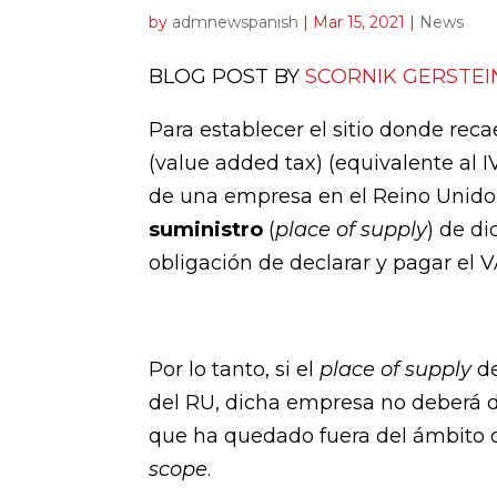
by
admnewspanish
|
Mar 15, 2021
|
News
BLOG POST BY
SCORNIK GERSTEI
Para establecer el sitio donde reca
(value added tax) (equivalente al I
de una empresa en el Reino Unido 
suministro
(
place of supply
) de di
obligación de declarar y pagar el V
Por lo tanto, si el
place of supply
de
del RU, dicha empresa no deberá d
que ha quedado fuera del ámbito 
scope
.