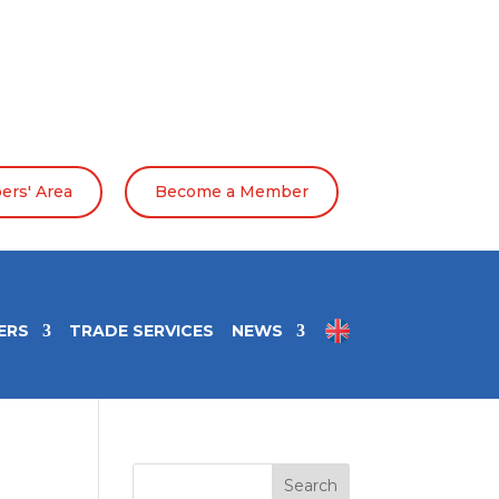
rs' Area
Become a Member
ERS
TRADE SERVICES
NEWS
Search