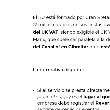
El RU está formado por Gran Bretañ
12 millas náuticas de sus costas.
La
del UK VAT
, siendo exigible el UK 
Manx, que suele ser paralela a la 
del Canal ni en Gibraltar,
que
está
La normativa dispone:
Si el servicio se presta directam
place of supply
es el
lugar al q
empresa debe registrar el
Rever
se trate de servicios exentos.