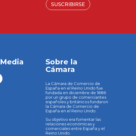
SUSCRIBIRSE
 Media
Sobre la
Cámara
La Cámara de Comercio de
España en el Reino Unido fue
fundada en diciembre de 1886
por un grupo de comerciantes
españoles y británicos fundaron
la Cámara de Comercio de
España en el Reino Unido.
Su objetivo era fomentar las
relaciones económicas y
comerciales entre España y el
Reino Unido.