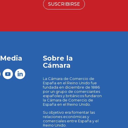
SUSCRIBIRSE
 Media
Sobre la
Cámara
La Cámara de Comercio de
España en el Reino Unido fue
fundada en diciembre de 1886
por un grupo de comerciantes
españoles y británicos fundaron
la Cámara de Comercio de
España en el Reino Unido.
Su objetivo era fomentar las
relaciones económicas y
comerciales entre España y el
Reino Unido.