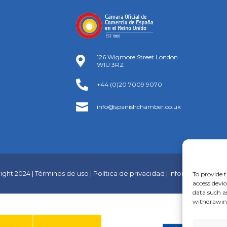
126 Wigmore Street London

W1U 3RZ

+44 (0)20 7009 9070

info@spanishchamber.co.uk
ght 2024 | Términos de uso | Política de privacidad | Información de 
To provide t
access devic
data such a
withdrawing